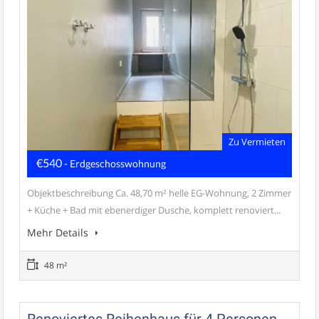
Zu Vermieten
€540
- Erdgeschosswohnung
Objektbeschreibung Ca. 48,70 m² helle EG-Wohnung, 2 Zimmer
+ Küche + Bad mit ebenerdiger Dusche, komplett renoviert...
Mehr Details
48 m²
Renoviertes Reihenhaus für 4 Personen