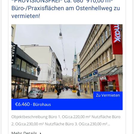
*PROVISIONSFREI* ca. 680  910,00 m²
Büro-/Praxisflächen am Ostenhellweg zu
vermieten!
Zu Vermieten
€6.460
- Bürohaus
Objektbeschreibung Büro 1. OG:ca.220,00 m² Nutzfläche Büro
2. OG:ca.230,00 m² Nutzfläche Büro 3. OG:ca.230,00 m²...
Mehr Details