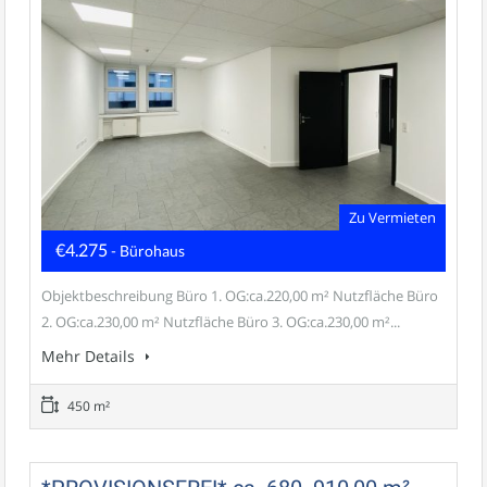
Zu Vermieten
€4.275
- Bürohaus
Objektbeschreibung Büro 1. OG:ca.220,00 m² Nutzfläche Büro
2. OG:ca.230,00 m² Nutzfläche Büro 3. OG:ca.230,00 m²...
Mehr Details
450 m²