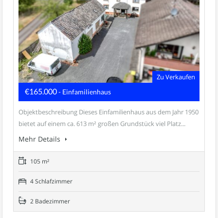
Zu Verkaufen
€165.000
- Einfamilienhaus
Objektbeschreibung Dieses Einfamilienhaus aus dem Jahr 1950
bietet auf einem ca. 613 m² großen Grundstück viel Platz...
Mehr Details
105 m²
4 Schlafzimmer
2 Badezimmer