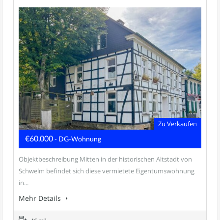
Zu Verkaufen
€60.000
- DG-Wohnung
Objektbeschreibung Mitten in der historischen Altstadt von
Schwelm befindet sich diese vermietete Eigentumswohnung
in...
Mehr Details