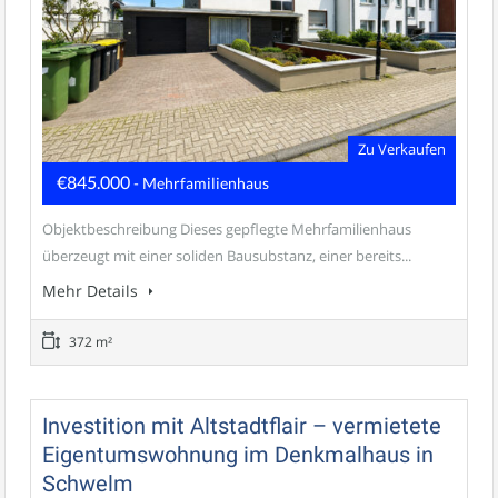
Zu Verkaufen
€845.000
- Mehrfamilienhaus
Objektbeschreibung Dieses gepflegte Mehrfamilienhaus
überzeugt mit einer soliden Bausubstanz, einer bereits...
Mehr Details
372 m²
Investition mit Altstadtflair – vermietete
Eigentumswohnung im Denkmalhaus in
Schwelm