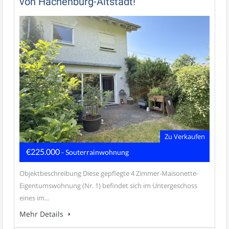
von Hachenburg-Altstadt!
Zu Verkaufen
€225.000
- Souterrainwohnung
Objektbeschreibung Diese gepflegte 4 Zimmer-Maisonette-
Eigentumswohnung (Nr. 1) befindet sich im Untergeschoss
eines im...
Mehr Details