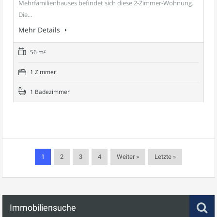
Mehrfamilienhauses befindet sich diese 2-Zimmer-Wohnung.
Die...
Mehr Details
56 m²
1 Zimmer
1 Badezimmer
1
2
3
4
Weiter »
Letzte »
Immobiliensuche