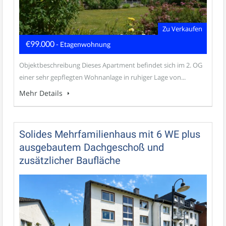
Zu Verkaufen
€99.000
- Etagenwohnung
Objektbeschreibung Dieses Apartment befindet sich im 2. OG
einer sehr gepflegten Wohnanlage in ruhiger Lage von...
Mehr Details
Solides Mehrfamilienhaus mit 6 WE plus
ausgebautem Dachgeschoß und
zusätzlicher Baufläche