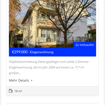
Zu Verkaufen
€299.000
- Etagenwohnung
Objektbeschreibung Diese gepflegte und solide 3-Zimmer-
Etagenwohnung, die im Jahr 2004 auf einem ca. 717 m²
großen...
Mehr Details
78 m²