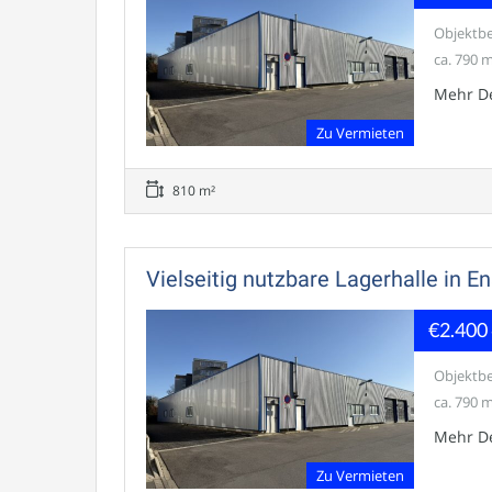
Objektbe
ca. 790 m
Mehr De
Zu Vermieten
810 m²
Vielseitig nutzbare Lagerhalle in 
€2.400
Objektbe
ca. 790 m
Mehr De
Zu Vermieten