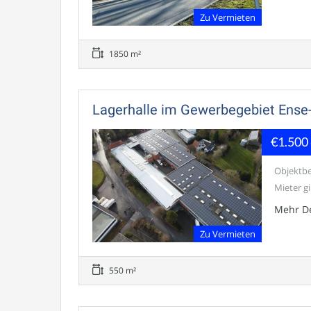
Zu Vermieten
1850 m²
Lagerhalle im Gewerbegebiet Ense
€1.500
Objektbe
Mieter gib
Mehr De
Zu Vermieten
550 m²