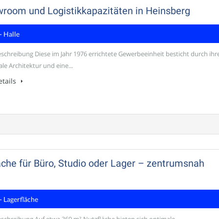
wroom und Logistikkapazitäten in Heinsberg
- Halle
schreibung Diese im Jahr 1976 errichtete Gewerbeeinheit besticht durch ihr
le Architektur und eine...
tails
äche für Büro, Studio oder Lager – zentrumsnah
- Lagerfläche
schreibung Auf etwa 369 m² Nutzfläche bieten sich optimale