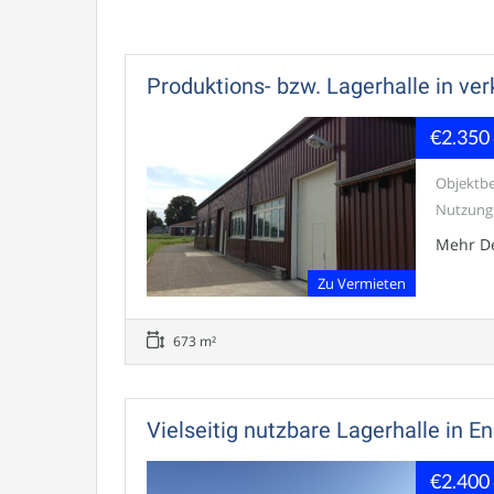
Produktions- bzw. Lagerhalle in ve
€2.350
Objektbe
Nutzungsb
Mehr De
Zu Vermieten
673 m²
Vielseitig nutzbare Lagerhalle in 
€2.400