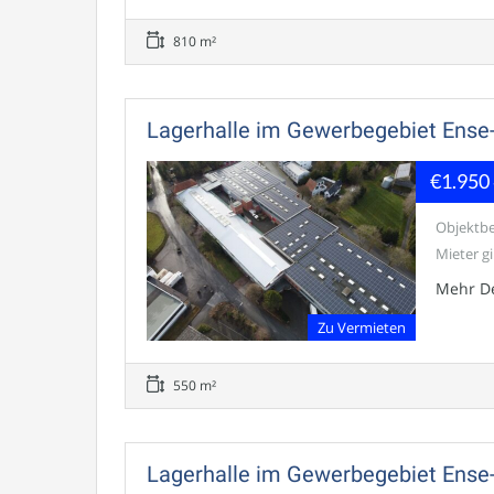
810 m²
Lagerhalle im Gewerbegebiet Ense
€1.950
Objektbe
Mieter gib
Mehr De
Zu Vermieten
550 m²
Lagerhalle im Gewerbegebiet Ense