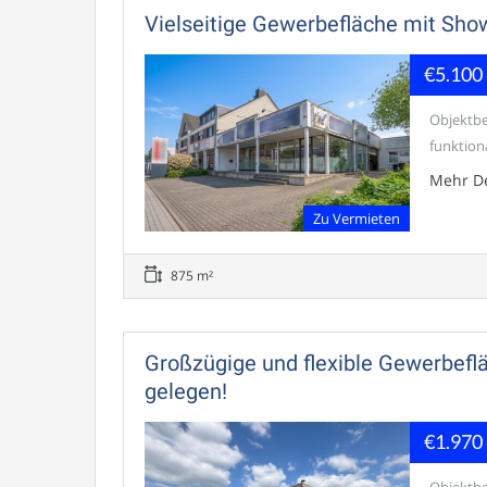
Vielseitige Gewerbefläche mit Sho
€5.100
Objektbe
funktiona
Mehr De
Zu Vermieten
875 m²
Großzügige und flexible Gewerbefl
gelegen!
€1.970
Objektbe