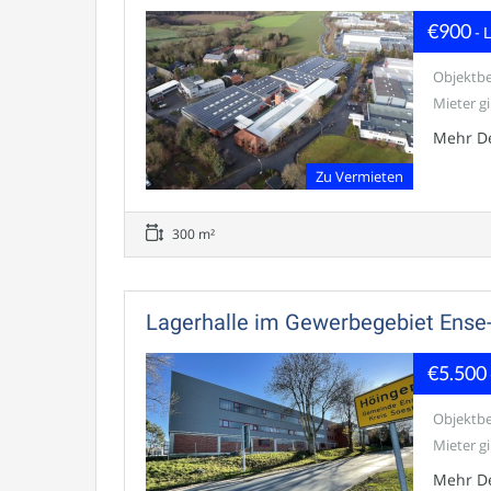
€900
- 
Objektbe
Mieter gib
Mehr De
Zu Vermieten
300 m²
Lagerhalle im Gewerbegebiet Ense
€5.500
Objektbe
Mieter gib
Mehr De