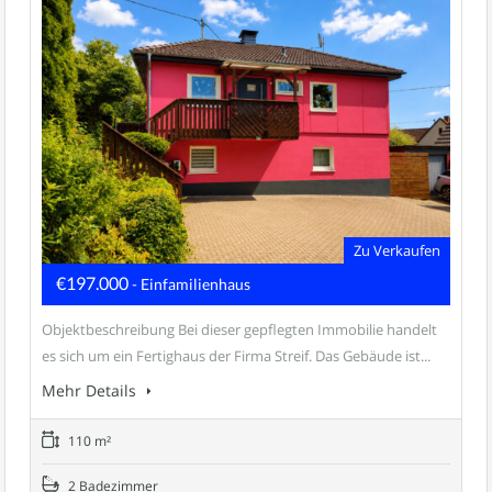
Zu Verkaufen
€197.000
- Einfamilienhaus
Objektbeschreibung Bei dieser gepflegten Immobilie handelt
es sich um ein Fertighaus der Firma Streif. Das Gebäude ist...
Mehr Details
110 m²
2 Badezimmer