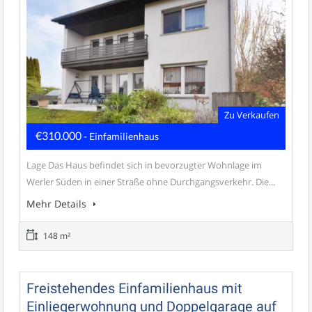
Zu Verkaufen
€310.000
- Einfamilienhaus
Lage Das Haus befindet sich in bevorzugter Wohnlage im
Werler Süden in einer Straße ohne Durchgangsverkehr. Die...
Mehr Details
148 m²
Freistehendes Einfamilienhaus mit
Einliegerwohnung und Doppelgarage auf