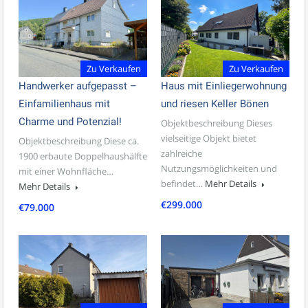
Zu Verkaufen
Zu Verkaufen
Handwerker aufgepasst –
Haus mit Einliegerwohnung
Einfamilienhaus mit
und riesen Keller Bönen
Charme und Potenzial!
Objektbeschreibung Dieses
vielseitige Objekt bietet
Objektbeschreibung Diese ca.
zahlreiche
1900 erbaute Doppelhaushälfte
Nutzungsmöglichkeiten und
mit einer Wohnfläche…
befindet…
Mehr Details
Mehr Details
€299.000
€79.000