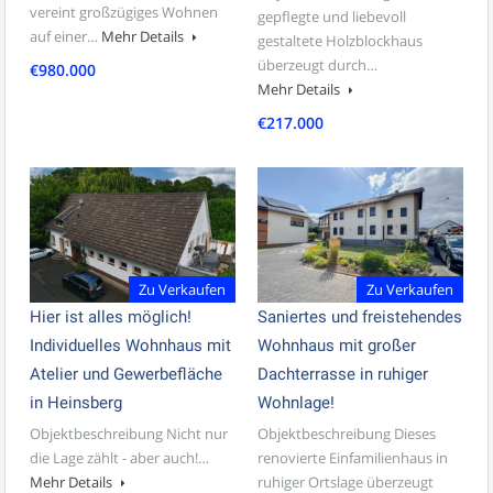
vereint großzügiges Wohnen
gepflegte und liebevoll
auf einer…
Mehr Details
gestaltete Holzblockhaus
überzeugt durch…
€980.000
Mehr Details
€217.000
Zu Verkaufen
Zu Verkaufen
Hier ist alles möglich!
Saniertes und freistehendes
Individuelles Wohnhaus mit
Wohnhaus mit großer
Atelier und Gewerbefläche
Dachterrasse in ruhiger
in Heinsberg
Wohnlage!
Objektbeschreibung Nicht nur
Objektbeschreibung Dieses
die Lage zählt - aber auch!…
renovierte Einfamilienhaus in
Mehr Details
ruhiger Ortslage überzeugt