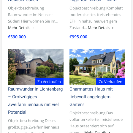
Objektbeschreibung
Objektbeschreibung Komplett
Raumwunder im Neusser
modernisiertes freistehendes
Süden! Hier wohnen Sie im…
EFH in nahzu neuwertigem
Mehr Details
Zustand…
Mehr Details
€590.000
€995.000
Zu Verkaufen
Zu Verkaufen
Raumwunder in Lichtenberg
Charmantes Haus mit
– Großzügiges
liebevoll angelegtem
Zweifamilienhaus mit viel
Garten!
Potenzial
Objektbeschreibung Das
vollunterkellerte, freistehende
Objektbeschreibung Dieses
Haus präsentiert sich auf
großzügige Zweifamilienhaus
einem…
Mehr Details