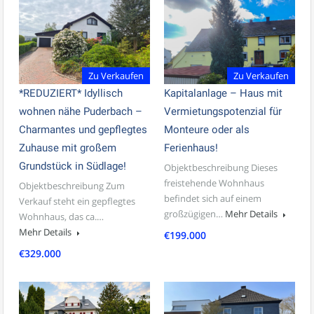
Zu Verkaufen
Zu Verkaufen
*REDUZIERT* Idyllisch
Kapitalanlage – Haus mit
wohnen nähe Puderbach –
Vermietungspotenzial für
Charmantes und gepflegtes
Monteure oder als
Zuhause mit großem
Ferienhaus!
Grundstück in Südlage!
Objektbeschreibung Dieses
freistehende Wohnhaus
Objektbeschreibung Zum
befindet sich auf einem
Verkauf steht ein gepflegtes
großzügigen…
Mehr Details
Wohnhaus, das ca.…
Mehr Details
€199.000
€329.000