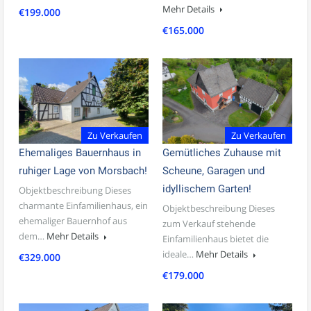
Mehr Details
€199.000
€165.000
Zu Verkaufen
Zu Verkaufen
Ehemaliges Bauernhaus in
Gemütliches Zuhause mit
ruhiger Lage von Morsbach!
Scheune, Garagen und
idyllischem Garten!
Objektbeschreibung Dieses
charmante Einfamilienhaus, ein
Objektbeschreibung Dieses
ehemaliger Bauernhof aus
zum Verkauf stehende
dem…
Mehr Details
Einfamilienhaus bietet die
ideale…
Mehr Details
€329.000
€179.000