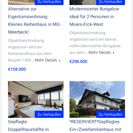
Zu Verkaufen
Zu Verkaufen
Alternative zur
Modernisierter Bungalow
Eigentumswohnung:
ideal für 2 Personen in
Kleines Reihenhaus in MO-
Moers-Eick-West
Meerbeck!
Objektbeschreibung
Angeboten wird ein kleiner,
Objektbeschreibung
vollmodernisierter Bungalow
Angeboten wird ein
aus dem…
Mehr Details
Reihenendhaus aus dem
Baujahr 1950…
Mehr Details
€298.000
€158.000
Zu Verkaufen
Zu Verkaufen
Gepflegte
*RESERVIERT*Gepflegtes
Doppellhaushälfte in
Ein-/Zweifamilienhaus mit