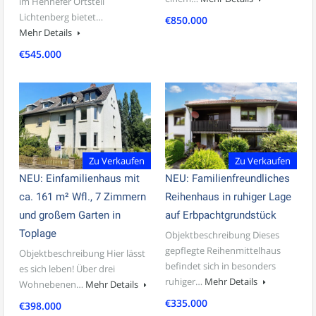
im Hennefer Ortsteil
Lichtenberg bietet…
€850.000
Mehr Details
€545.000
Zu Verkaufen
Zu Verkaufen
NEU: Einfamilienhaus mit
NEU: Familienfreundliches
ca. 161 m² Wfl., 7 Zimmern
Reihenhaus in ruhiger Lage
und großem Garten in
auf Erbpachtgrundstück
Toplage
Objektbeschreibung Dieses
gepflegte Reihenmittelhaus
Objektbeschreibung Hier lässt
befindet sich in besonders
es sich leben! Über drei
ruhiger…
Mehr Details
Wohnebenen…
Mehr Details
€335.000
€398.000