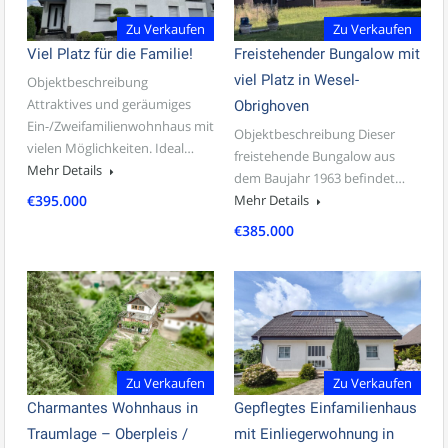
Zu Verkaufen
Zu Verkaufen
Viel Platz für die Familie!
Freistehender Bungalow mit
viel Platz in Wesel-
Objektbeschreibung
Attraktives und geräumiges
Obrighoven
Ein-/Zweifamilienwohnhaus mit
Objektbeschreibung Dieser
vielen Möglichkeiten. Ideal…
freistehende Bungalow aus
Mehr Details
dem Baujahr 1963 befindet…
€395.000
Mehr Details
€385.000
Zu Verkaufen
Zu Verkaufen
Charmantes Wohnhaus in
Gepflegtes Einfamilienhaus
Traumlage – Oberpleis /
mit Einliegerwohnung in