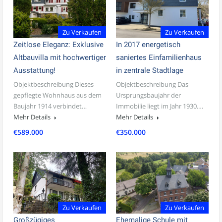
Zu Verkaufen
Zu Verkaufen
Zeitlose Eleganz: Exklusive
In 2017 energetisch
Altbauvilla mit hochwertiger
saniertes Einfamilienhaus
Ausstattung!
in zentrale Stadtlage
Objektbeschreibung Dieses
Objektbeschreibung Das
gepflegte Wohnhaus aus dem
Ursprungsbaujahr der
Baujahr 1914 verbindet…
Immobilie liegt im Jahr 1930.…
Mehr Details
Mehr Details
€589.000
€350.000
Zu Verkaufen
Zu Verkaufen
Großzügiges
Ehemalige Schule mit