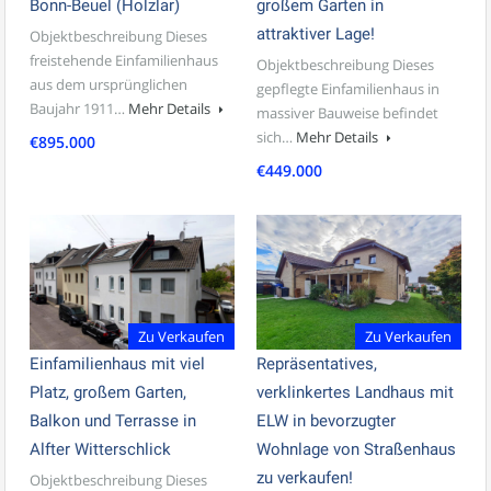
Bonn-Beuel (Holzlar)
großem Garten in
attraktiver Lage!
Objektbeschreibung Dieses
freistehende Einfamilienhaus
Objektbeschreibung Dieses
aus dem ursprünglichen
gepflegte Einfamilienhaus in
Baujahr 1911…
Mehr Details
massiver Bauweise befindet
sich…
Mehr Details
€895.000
€449.000
Zu Verkaufen
Zu Verkaufen
Einfamilienhaus mit viel
Repräsentatives,
Platz, großem Garten,
verklinkertes Landhaus mit
Balkon und Terrasse in
ELW in bevorzugter
Alfter Witterschlick
Wohnlage von Straßenhaus
zu verkaufen!
Objektbeschreibung Dieses