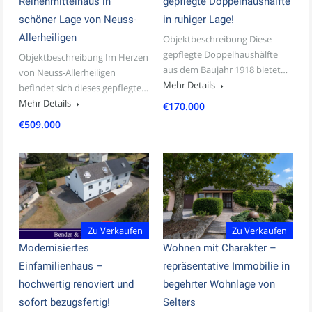
Reihenmittelhaus in
gepflegte Doppelhaushälfte
schöner Lage von Neuss-
in ruhiger Lage!
Allerheiligen
Objektbeschreibung Diese
gepflegte Doppelhaushälfte
Objektbeschreibung Im Herzen
aus dem Baujahr 1918 bietet…
von Neuss-Allerheiligen
Mehr Details
befindet sich dieses gepflegte…
Mehr Details
€170.000
€509.000
Zu Verkaufen
Zu Verkaufen
Modernisiertes
Wohnen mit Charakter –
Einfamilienhaus –
repräsentative Immobilie in
hochwertig renoviert und
begehrter Wohnlage von
sofort bezugsfertig!
Selters