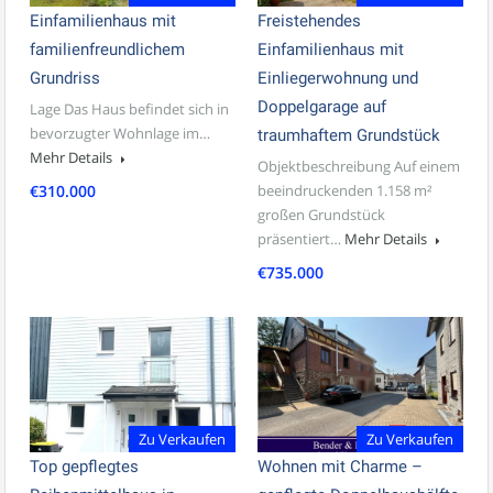
Einfamilienhaus mit
Freistehendes
familienfreundlichem
Einfamilienhaus mit
Grundriss
Einliegerwohnung und
Doppelgarage auf
Lage Das Haus befindet sich in
bevorzugter Wohnlage im…
traumhaftem Grundstück
Mehr Details
Objektbeschreibung Auf einem
€310.000
beeindruckenden 1.158 m²
großen Grundstück
präsentiert…
Mehr Details
€735.000
Zu Verkaufen
Zu Verkaufen
Top gepflegtes
Wohnen mit Charme –