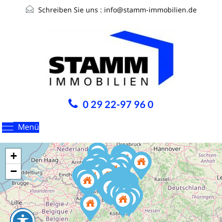
Schreiben Sie uns :
info@stamm-immobilien.de
0 29 22-97 96 0
Menü
+
−