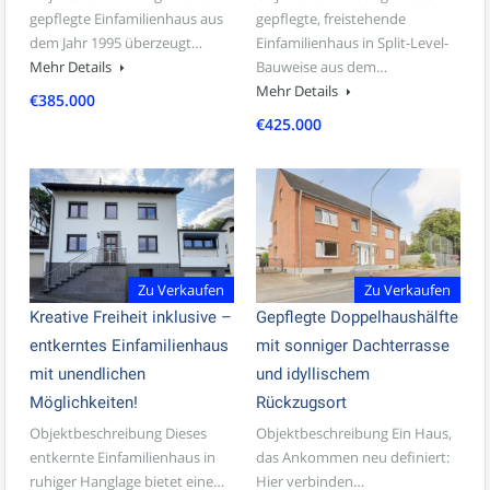
gepflegte Einfamilienhaus aus
gepflegte, freistehende
dem Jahr 1995 überzeugt…
Einfamilienhaus in Split-Level-
Mehr Details
Bauweise aus dem…
Mehr Details
€385.000
€425.000
Zu Verkaufen
Zu Verkaufen
Kreative Freiheit inklusive –
Gepflegte Doppelhaushälfte
entkerntes Einfamilienhaus
mit sonniger Dachterrasse
mit unendlichen
und idyllischem
Möglichkeiten!
Rückzugsort
Objektbeschreibung Dieses
Objektbeschreibung Ein Haus,
entkernte Einfamilienhaus in
das Ankommen neu definiert:
ruhiger Hanglage bietet eine…
Hier verbinden…