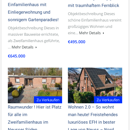
Einfamilienhaus mit
mit traumhaftem Fernblick
Einliegerwohnung und
Objektbeschreibung Dieses
sonnigem Gartenparadies!
schöne Einfamilienhaus vereint
großzügiges Wohnen und
Objektbeschreibung Dieses in
eine…
Mehr Details
massiver Bauweise errichtete,
als Zweifamilienhaus geführte,
€495.000
…
Mehr Details
€645.000
Zu Verkaufen
Zu Verkaufen
Raumwunder ! Hier ist Platz
Wohnen 2.0 – So wohnt
für alle im
man heute! Freistehendes
Zweifamilienhaus im
luxuriöses EFH in bester
Neusser Süden
Lage von Neuss – Nord