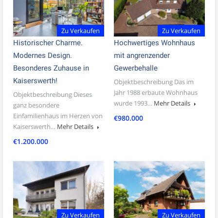
Zu Verkaufen
Zu Verkaufen
Historischer Charme.
Hochwertiges Wohnhaus
Modernes Design.
mit angrenzender
Besonderes Zuhause in
Gewerbehalle
Kaiserswerth!
Objektbeschreibung Das im
Jahr 1988 erbaute Wohnhaus
Objektbeschreibung Dieses
wurde 1993…
Mehr Details
ganz besondere
Einfamilienhaus im Herzen von
€980.000
Kaiserswerth…
Mehr Details
€1.200.000
Zu Verkaufen
Zu Verkaufen