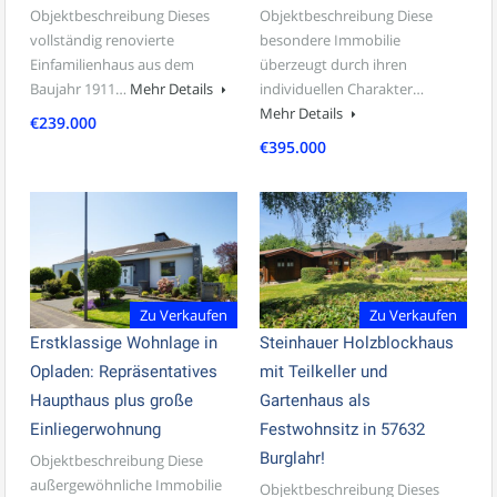
Objektbeschreibung Dieses
Objektbeschreibung Diese
vollständig renovierte
besondere Immobilie
Einfamilienhaus aus dem
überzeugt durch ihren
Baujahr 1911…
Mehr Details
individuellen Charakter…
Mehr Details
€239.000
€395.000
Zu Verkaufen
Zu Verkaufen
Erstklassige Wohnlage in
Steinhauer Holzblockhaus
Opladen: Repräsentatives
mit Teilkeller und
Haupthaus plus große
Gartenhaus als
Einliegerwohnung
Festwohnsitz in 57632
Burglahr!
Objektbeschreibung Diese
außergewöhnliche Immobilie
Objektbeschreibung Dieses