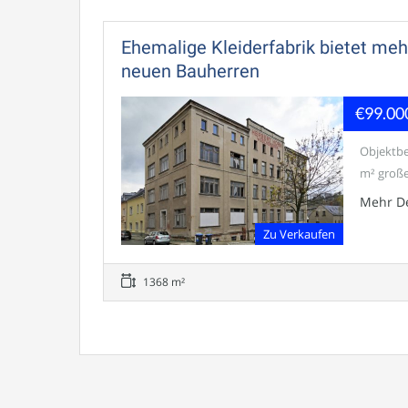
Ehemalige Kleiderfabrik bietet me
neuen Bauherren
€99.00
Objektbe
m² große
Mehr De
Zu Verkaufen
1368 m²