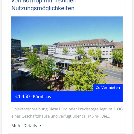
von Bottrop mit flexiblen
Nutzungsmöglichkeiten
Zu Vermieten
€1.450
- Bürohaus
Objektbeschreibung Diese Büro oder Praxisetage liegt im 3. OG
eines Geschäftshause und verfügt über ca. 145 m². Die...
Mehr Details