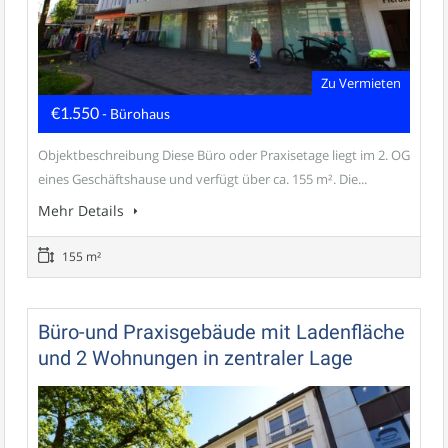
Zu Vermieten
€1.550
- Bürohaus
Objektbeschreibung Diese Büro oder Praxisetage liegt im 2. OG
eines Geschäftshause und verfügt über ca. 155 m². Die...
Mehr Details
155 m²
Büro-und Praxisgebäude mit Ladenfläche
und 2 Wohnungen in zentraler Lage