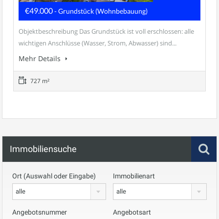
€49.000
- Grundstück (Wohnbebauung)
Objektbeschreibung Das Grundstück ist voll erschlossen: alle
wichtigen Anschlüsse (Wasser, Strom, Abwasser) sind...
Mehr Details
727 m²
Immobiliensuche
Ort (Auswahl oder Eingabe)
Immobilienart
alle
alle
Angebotsnummer
Angebotsart