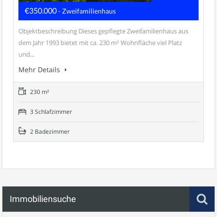
€350.000
- Zweifamilienhaus
Objektbeschreibung Dieses gepflegte Zweifamilienhaus aus
dem Jahr 1993 bietet mit ca. 230 m² Wohnfläche viel Platz
und...
Mehr Details
230 m²
3 Schlafzimmer
2 Badezimmer
Immobiliensuche