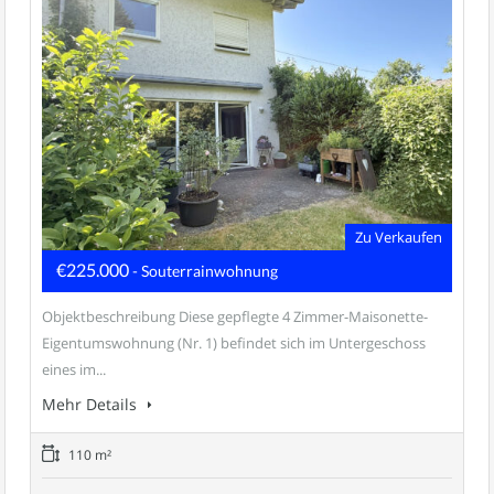
Zu Verkaufen
€225.000
- Souterrainwohnung
Objektbeschreibung Diese gepflegte 4 Zimmer-Maisonette-
Eigentumswohnung (Nr. 1) befindet sich im Untergeschoss
eines im...
Mehr Details
110 m²