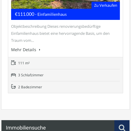
Zu Verkaufen
€111.000
- Einfamilienhaus
Objektbeschreibung Dieses renovierungsbedürftige
Einfamilienhaus bietet eine hervorragende Basis, um den
Traum vom...
Mehr Details
111 m²
3 Schlafzimmer
2 Badezimmer
Immobiliensuche