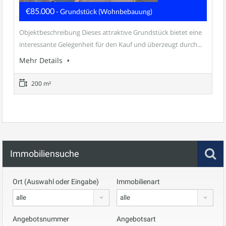
€85.000
- Grundstück (Wohnbebauung)
Objektbeschreibung Dieses attraktive Grundstück bietet eine
interessante Gelegenheit für den Kauf und überzeugt durch...
Mehr Details
200 m²
Immobiliensuche
Ort (Auswahl oder Eingabe)
Immobilienart
alle
alle
Angebotsnummer
Angebotsart