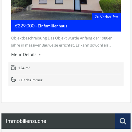
Zu Verkaufen
€229.000
- Einfamilienhaus
Objektbeschreibung Das Objekt wurde Anfang der 1980er
Jahre in massiver Bauweise errichtet. Es kann sowohl als...
Mehr Details
124 m²
2 Badezimmer
Immobiliensuche