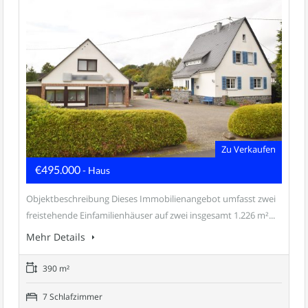
Zu Verkaufen
€495.000
- Haus
Objektbeschreibung Dieses Immobilienangebot umfasst zwei
freistehende Einfamilienhäuser auf zwei insgesamt 1.226 m²...
Mehr Details
390 m²
7 Schlafzimmer