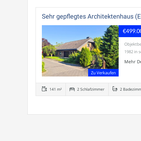
Sehr gepflegtes Architektenhaus (
€499.0
Objektbe
1982 in s
Mehr De
Zu Verkaufen
141 m²
2 Schlafzimmer
2 Badezim