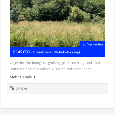
Zu Verkaufen
€149.000
- Grundstück (Wohnbebauung)
Objektbeschreibung Das großzügige, ebene Baugrundstück
umfasst eine Größe von ca. 2.509 m² und bietet Ihnen...
Mehr Details
2509 m²