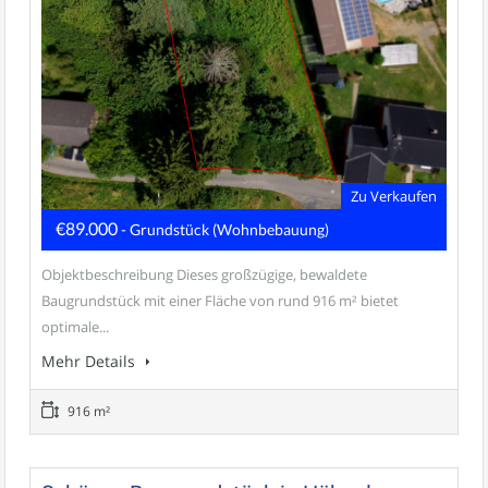
Zu Verkaufen
€89.000
- Grundstück (Wohnbebauung)
Objektbeschreibung Dieses großzügige, bewaldete
Baugrundstück mit einer Fläche von rund 916 m² bietet
optimale...
Mehr Details
916 m²