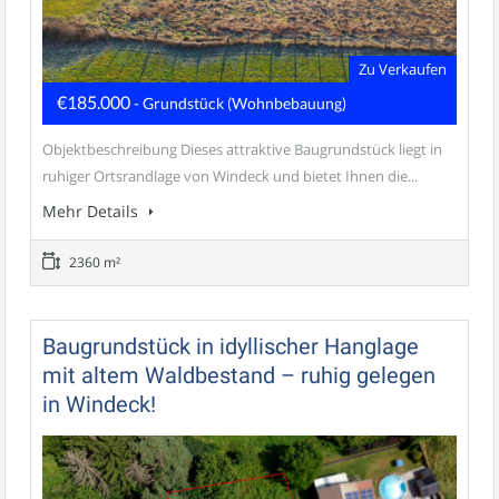
Zu Verkaufen
€185.000
- Grundstück (Wohnbebauung)
Objektbeschreibung Dieses attraktive Baugrundstück liegt in
ruhiger Ortsrandlage von Windeck und bietet Ihnen die...
Mehr Details
2360 m²
Baugrundstück in idyllischer Hanglage
mit altem Waldbestand – ruhig gelegen
in Windeck!