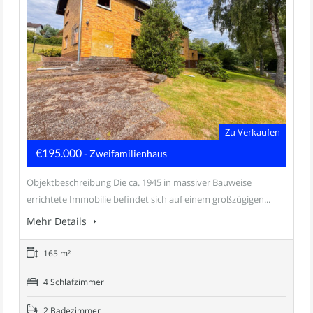
Zu Verkaufen
€195.000
- Zweifamilienhaus
Objektbeschreibung Die ca. 1945 in massiver Bauweise
errichtete Immobilie befindet sich auf einem großzügigen...
Mehr Details
165 m²
4 Schlafzimmer
2 Badezimmer