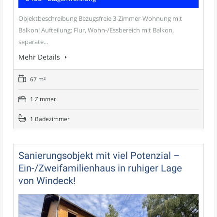
Objektbeschreibung Bezugsfreie 3-Zimmer-Wohnung mit
Balkon! Aufteilung: Flur, Wohn-/Essbereich mit Balkon,
separate...
Mehr Details
67 m²
1 Zimmer
1 Badezimmer
Sanierungsobjekt mit viel Potenzial –
Ein-/Zweifamilienhaus in ruhiger Lage
von Windeck!