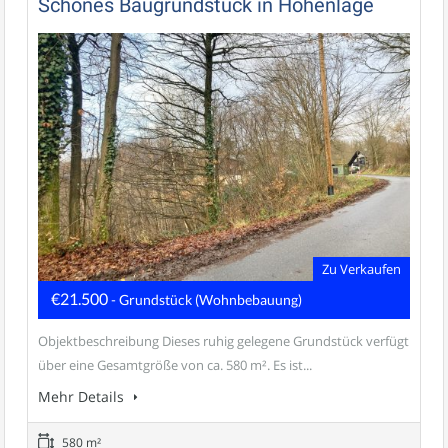
Schönes Baugrundstück in Höhenlage
Zu Verkaufen
€21.500
- Grundstück (Wohnbebauung)
Objektbeschreibung Dieses ruhig gelegene Grundstück verfügt
über eine Gesamtgröße von ca. 580 m². Es ist...
Mehr Details
580 m²