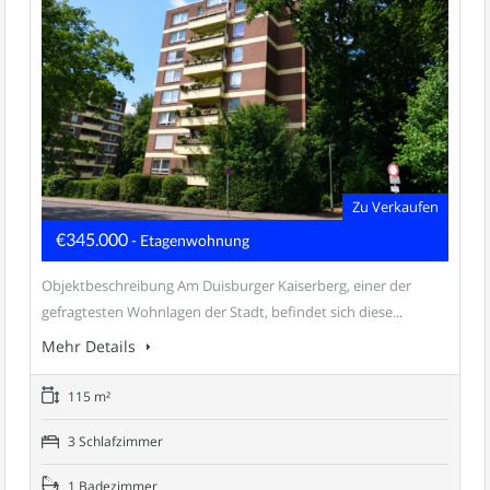
Zu Verkaufen
€345.000
- Etagenwohnung
Objektbeschreibung Am Duisburger Kaiserberg, einer der
gefragtesten Wohnlagen der Stadt, befindet sich diese...
Mehr Details
115 m²
3 Schlafzimmer
1 Badezimmer