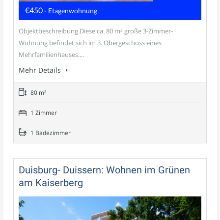
€450
- Etagenwohnung
Objektbeschreibung Diese ca. 80 m² große 3-Zimmer-
Wohnung befindet sich im 3. Obergeschoss eines
Mehrfamilienhauses....
Mehr Details
80 m²
1 Zimmer
1 Badezimmer
Duisburg- Duissern: Wohnen im Grünen
am Kaiserberg