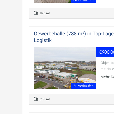
875 m²
Gewerbehalle (788 m²) in Top-Lage
Logistik
€900.0
Objektbe
mit Halle
Mehr De
Zu Verkaufen
788 m²