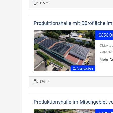
195 m²
Produktionshalle mit Bürofläche im
€650.0
Objektbe
Lagerhall
Mehr De
Zu Verkaufen
574 m²
Produktionshalle im Mischgebiet vo