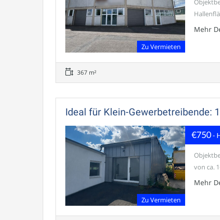
Objektbe
Hallenflä
Mehr De
Zu Vermieten
367 m²
Ideal für Klein-Gewerbetreibende: 
€750
- 
Objektbe
von ca. 1
Mehr De
Zu Vermieten