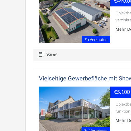
€490.0
Objektbe
verzinkt
Mehr De
Zu Verkaufen
358 m²
Vielseitige Gewerbefläche mit Sho
€5.100
Objektbe
funktiona
Mehr De
Zu Vermieten