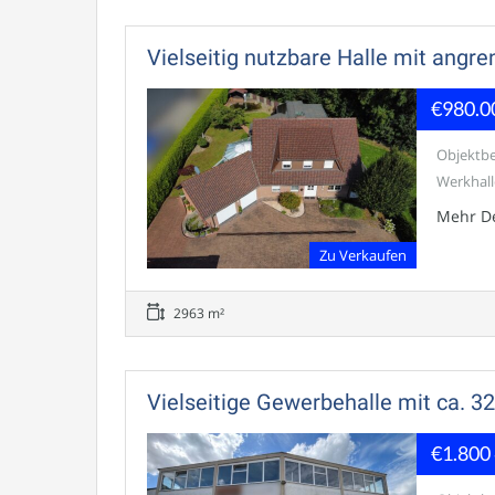
Vielseitig nutzbare Halle mit a
€980.0
Objektbes
Werkhall
Mehr De
Zu Verkaufen
2963 m²
Vielseitige Gewerbehalle mit ca. 32
€1.800