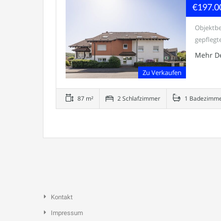
€197.0
Objektbe
gepflegt
Mehr De
Zu Verkaufen
87 m²
2 Schlafzimmer
1 Badezimm
Kontakt
Impressum