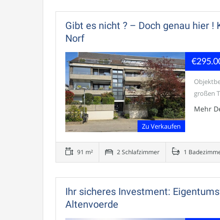
Gibt es nicht ? – Doch genau hier 
Norf
€295.0
Objektbe
großen Te
Mehr De
Zu Verkaufen
91 m²
2 Schlafzimmer
1 Badezimm
Ihr sicheres Investment: Eigentum
Altenvoerde