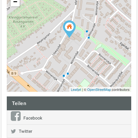
−
Leaflet
| ©
OpenStreetMap
contributors
Teilen
Facebook
Twitter