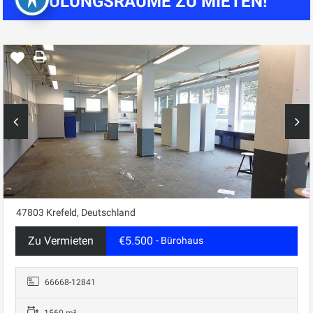
SCHULUNGSRÄUME ZU MIETEN!
47803 Krefeld, Deutschland
Zu Vermieten
€5.500
- Bürohaus
66668-12841