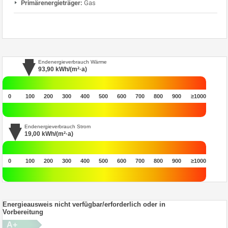
Primärenergieträger:
Gas
Endenergieverbrauch Wärme
93,90
kWh/(m²·a)
0
100
200
300
400
500
600
700
800
900
≥1000
Endenergieverbrauch Strom
19,00
kWh/(m²·a)
0
100
200
300
400
500
600
700
800
900
≥1000
Energieausweis nicht verfügbar/erforderlich oder in
Vorbereitung
A+