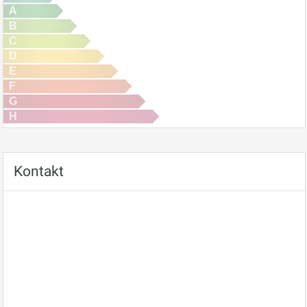
A
B
C
D
E
F
G
H
Kontakt