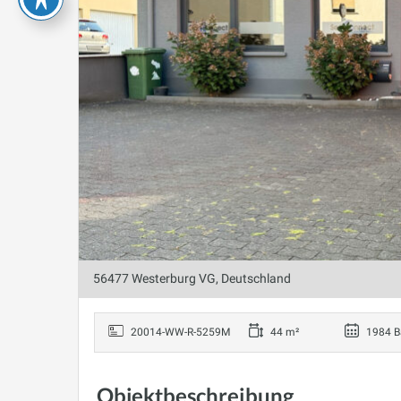
56477 Westerburg VG, Deutschland
20014-WW-R-5259M
44 m²
1984 B
Objektbeschreibung