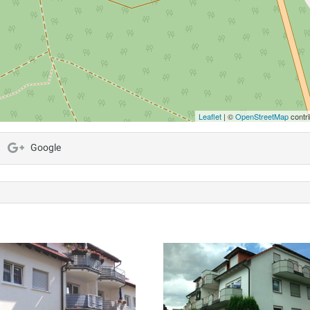
Leaflet
| ©
OpenStreetMap
contri
Google