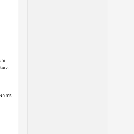
ium
kurz.
ten mit