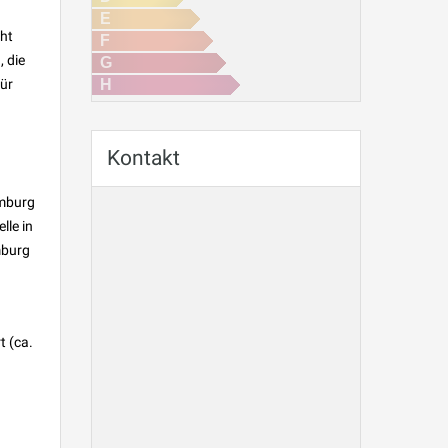
E
cht
F
, die
G
für
H
Kontakt
imburg
lle in
mburg
t (ca.