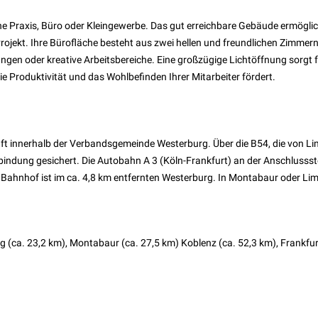
eine Praxis, Büro oder Kleingewerbe. Das gut erreichbare Gebäude ermögli
rojekt. Ihre Bürofläche besteht aus zwei hellen und freundlichen Zimmern
ungen oder kreative Arbeitsbereiche. Eine großzügige Lichtöffnung sorgt 
 Produktivität und das Wohlbefinden Ihrer Mitarbeiter fördert.
aft innerhalb der Verbandsgemeinde Westerburg. Über die B54, die von L
bindung gesichert. Die Autobahn A 3 (Köln-Frankfurt) an der Anschlussste
 Bahnhof ist im ca. 4,8 km entfernten Westerburg. In Montabaur oder Li
g (ca. 23,2 km), Montabaur (ca. 27,5 km) Koblenz (ca. 52,3 km), Frankfur