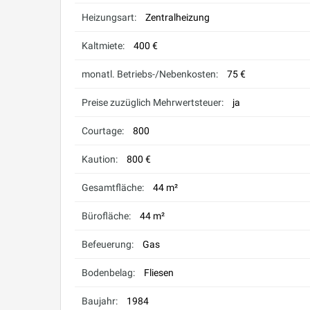
Heizungsart:
Zentralheizung
Kaltmiete:
400 €
monatl. Betriebs-/Nebenkosten:
75 €
Preise zuzüglich Mehrwertsteuer:
ja
Courtage:
800
Kaution:
800 €
Gesamtfläche:
44 m²
Bürofläche:
44 m²
Befeuerung:
Gas
Bodenbelag:
Fliesen
Baujahr:
1984