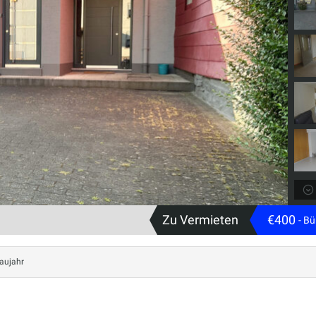
Zu Vermieten
€400
- Bü
aujahr