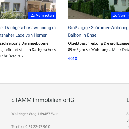
Zu Vermieten
Zu Vermi
er Dachgeschosswohnung in
Großzügige 3-Zimmer-Wohnung
msnaher Lage von Hemer
Balkon in Ense
eschreibung Die angebotene
Objektbeschreibung Die großzügige,
 befindet sich im Dachgeschoss
89 m ² große, Wohnung…
Mehr Deta
Mehr Details
€610
STAMM Immobilien oHG
Waltringer Weg 1 59457 Werl
S
B
Telefon: 0 29 22-97 96 0
L