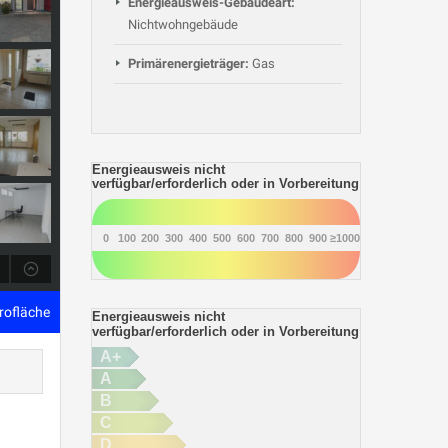
Energieausweis-Gebäudeart:
Nichtwohngebäude
Primärenergieträger:
Gas
Energieausweis nicht
verfügbar/erforderlich oder in Vorbereitung
0
100
200
300
400
500
600
700
800
900
≥1000
rofläche
Energieausweis nicht
verfügbar/erforderlich oder in Vorbereitung
A+
A
B
C
D