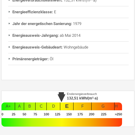
Energieverbrauchskennwert:
132,51 kWh/(m²*a)
Energieeffizienzklasse:
E
Jahr der energetischen Sanierung:
1979
Energieausweis-Jahrgang:
ab Mai 2014
Energieausweis-Gebäudeart:
Wohngebäude
Primärenergieträger:
Öl
Endenergieverbrauch
132,51
kWh/(m²·a)
E
A+
A
B
C
D
F
G
H
0
25
50
75
100
125
150
175
200
225
>250