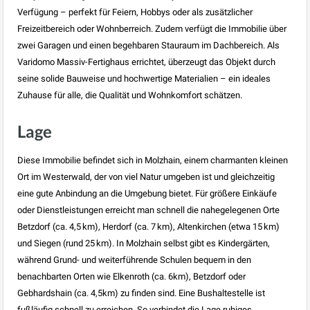
Verfügung – perfekt für Feiern, Hobbys oder als zusätzlicher
Freizeitbereich oder Wohnberreich. Zudem verfügt die Immobilie über
zwei Garagen und einen begehbaren Stauraum im Dachbereich. Als
Varidomo Massiv-Fertighaus errichtet, überzeugt das Objekt durch
seine solide Bauweise und hochwertige Materialien – ein ideales
Zuhause für alle, die Qualität und Wohnkomfort schätzen.
Lage
Diese Immobilie befindet sich in Molzhain, einem charmanten kleinen
Ort im Westerwald, der von viel Natur umgeben ist und gleichzeitig
eine gute Anbindung an die Umgebung bietet. Für größere Einkäufe
oder Dienstleistungen erreicht man schnell die nahegelegenen Orte
Betzdorf (ca. 4,5 km), Herdorf (ca. 7 km), Altenkirchen (etwa 15 km)
und Siegen (rund 25 km). In Molzhain selbst gibt es Kindergärten,
während Grund- und weiterführende Schulen bequem in den
benachbarten Orten wie Elkenroth (ca. 6km), Betzdorf oder
Gebhardshain (ca. 4,5km) zu finden sind. Eine Bushaltestelle ist
fußläufig schnell zu erreichen. So verbindet die Lage ruhiges,