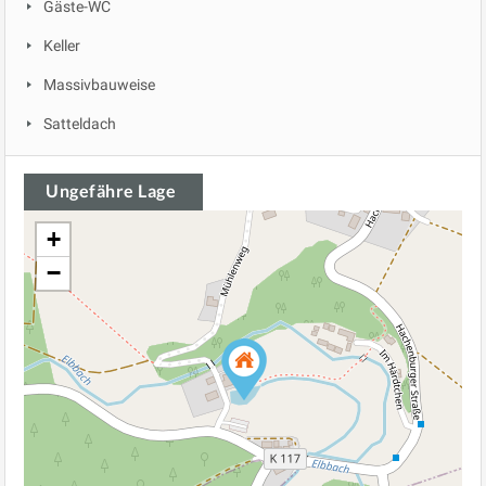
Gäste-WC
Keller
Massivbauweise
Satteldach
Ungefähre Lage
+
−