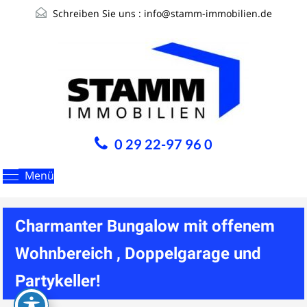
Schreiben Sie uns :
info@stamm-immobilien.de
0 29 22-97 96 0
Menü
Charmanter Bungalow mit offenem
Wohnbereich , Doppelgarage und
Partykeller!