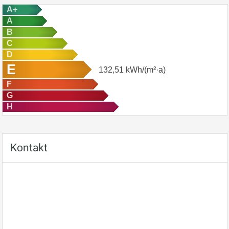
A+
A
B
C
D
E
132,51
kWh/(m²·a)
F
G
H
Kontakt