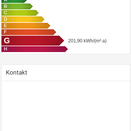
B
C
D
E
F
G
201,90
kWh/(m²·a)
H
Kontakt