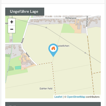
Ungefähre Lage
+
−
Leaflet
| ©
OpenStreetMap
contributors