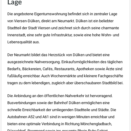
Lage
Die angebotene Eigentumswohnung befindet sich in zentraler Lage
von Viersen-Dülken, direkt am Neumarkt. Dülken ist ein beliebter
Stadtteil der Stadt Viersen und zeichnet sich durch seine charmante
Innenstadt, eine sehr gute Infrastruktur, sowie eine hohe Wohn- und
Lebensqualität aus.
Der Neumarkt bildet das Herzstück von Dülken und bietet eine
ausgezeichnete Nahversorgung. Einkaufsmöglichkeiten des täglichen
Bedarfs, Bäckereien, Cafés, Restaurants, Apotheken sowie Ärzte sind
fußläufig erreichbar. Auch Wochenmärkte und kleinere Fachgeschäfte
tragen zu dem lebendigen, zugleich aber überschaubaren Stadtbild bei.
Die Anbindung an den öffentlichen Nahverkehr ist hervorragend.
Busverbindungen sowie der Bahnhof Dülken ermöglichen eine
schnelle Erreichbarkeit der umliegenden Stadtteile und Städte. Die
Autobahnen A52 und A61 sind in wenigen Minuten erreichbar und
bieten eine optimale Verbindung in Richtung Mönchengladbach,
Düsseldorf, Roermond sowie ins gesamte Rhein-Ruhr-Gebiet.