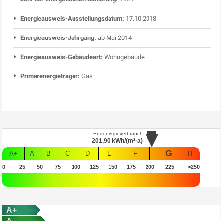
Energieausweis-Ausstellungsdatum:
17.10.2018
Energieausweis-Jahrgang:
ab Mai 2014
Energieausweis-Gebäudeart:
Wohngebäude
Primärenergieträger:
Gas
Endenergieverbrauch
201,90
kWh/(m²·a)
G
A+
A
B
C
D
E
F
H
0
25
50
75
100
125
150
175
200
225
>250
A+
A