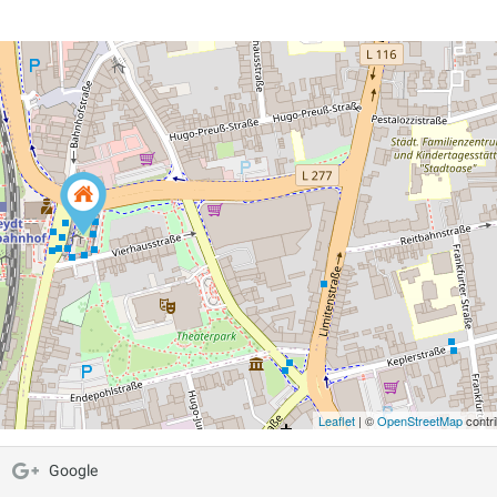
Leaflet
| ©
OpenStreetMap
contri
Google