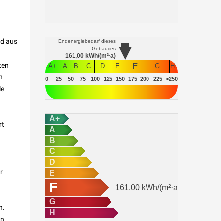
nd aus
Endenergiebedarf
dieses
Gebäudes
161,00
kWh/(m²·a)
F
ten
A+
A
B
C
D
E
G
H
n
0
25
50
75
100
125
150
175
200
225
>250
le
A+
rt
A
B
C
D
r
E
F
161,00
kWh/(m²·a)
G
h.
H
en