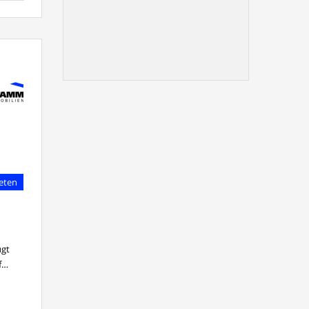
eten
ügt
f…