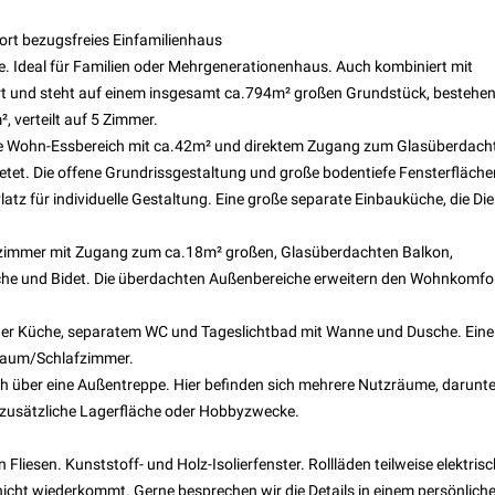
ort bezugsfreies Einfamilienhaus
e. Ideal für Familien oder Mehrgenerationenhaus. Auch kombiniert mit
ert und steht auf einem insgesamt ca.794m² großen Grundstück, bestehe
 verteilt auf 5 Zimmer.
tete Wohn-Essbereich mit ca.42m² und direktem Zugang zum Glasüberdach
bietet. Die offene Grundrissgestaltung und große bodentiefe Fensterfläche
tz für individuelle Gestaltung. Eine große separate Einbauküche, die Die
fzimmer mit Zugang zum ca.18m² großen, Glasüberdachten Balkon,
he und Bidet. Die überdachten Außenbereiche erweitern den Wohnkomfo
ener Küche, separatem WC und Tageslichtbad mit Wanne und Dusche. Eine
 Raum/Schlafzimmer.
ch über eine Außentreppe. Hier befinden sich mehrere Nutzräume, darunte
 zusätzliche Lagerfläche oder Hobbyzwecke.
esen. Kunststoff- und Holz-Isolierfenster. Rollläden teilweise elektrisc
 nicht wiederkommt. Gerne besprechen wir die Details in einem persönlich