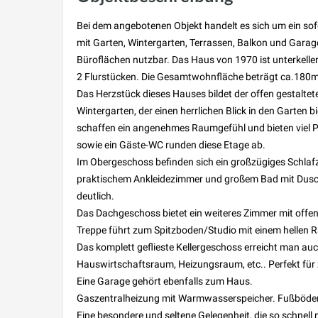
Bei dem angebotenen Objekt handelt es sich um ein sof
mit Garten, Wintergarten, Terrassen, Balkon und Garag
Büroflächen nutzbar. Das Haus von 1970 ist unterkell
2 Flurstücken. Die Gesamtwohnfläche beträgt ca.180m²,
Das Herzstück dieses Hauses bildet der offen gestal
Wintergarten, der einen herrlichen Blick in den Garten 
schaffen ein angenehmes Raumgefühl und bieten viel Pla
sowie ein Gäste-WC runden diese Etage ab.
Im Obergeschoss befinden sich ein großzügiges Schla
praktischem Ankleidezimmer und großem Bad mit Dusc
deutlich.
Das Dachgeschoss bietet ein weiteres Zimmer mit off
Treppe führt zum Spitzboden/Studio mit einem hellen
Das komplett geflieste Kellergeschoss erreicht man au
Hauswirtschaftsraum, Heizungsraum, etc.. Perfekt für
Eine Garage gehört ebenfalls zum Haus.
Gaszentralheizung mit Warmwasserspeicher. Fußböden Fli
Eine besondere und seltene Gelegenheit, die so schnell