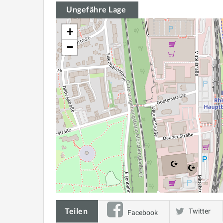
Ungefähre Lage
+
−
Teilen
Twitter
Facebook