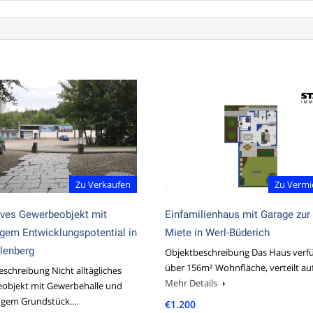
Zu Verkaufen
Zu Vermi
ives Gewerbeobjekt mit
Einfamilienhaus mit Garage zur
tigem Entwicklungspotential in
Miete in Werl-Büderich
lenberg
Objektbeschreibung Das Haus verf
über 156m² Wohnfläche, verteilt au
schreibung Nicht alltägliches
Mehr Details
objekt mit Gewerbehalle und
figem Grundstück.…
€1.200