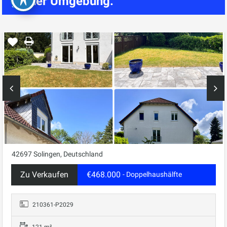
grüner Umgebung.
42697 Solingen, Deutschland
Zu Verkaufen
€468.000
- Doppelhaushälfte
210361-P2029