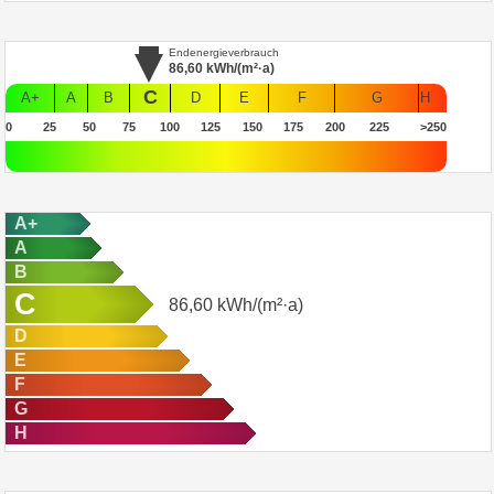
Endenergieverbrauch
86,60
kWh/(m²·a)
C
A+
A
B
D
E
F
G
H
0
25
50
75
100
125
150
175
200
225
>250
A+
A
B
C
86,60
kWh/(m²·a)
D
E
F
G
H