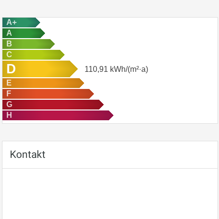
A+
A
B
C
D
110,91
kWh/(m²·a)
E
F
G
H
Kontakt