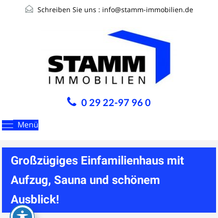
Schreiben Sie uns :
info@stamm-immobilien.de
0 29 22-97 96 0
Menü
Großzügiges Einfamilienhaus mit
Aufzug, Sauna und schönem
Ausblick!