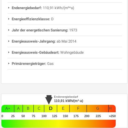
Endenergiebedarf:
110,91 kWh/(m²*a)
Energieeffizienzklasse:
D
Jahr der energetischen Sanierung:
1973
Energieausweis-Jahrgang:
ab Mai 2014
Energieausweis-Gebäudeart:
Wohngebäude
Primärenergieträger:
Gas
Endenergiebedarf
110,91
kWh/(m²·a)
D
A+
A
B
C
E
F
G
H
0
25
50
75
100
125
150
175
200
225
>250