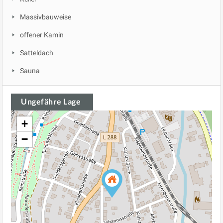
Massivbauweise
offener Kamin
Satteldach
Sauna
Ungefähre Lage
+
−