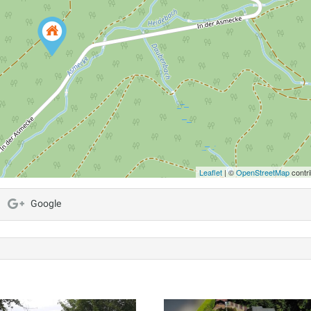
Leaflet
| ©
OpenStreetMap
contri
Google