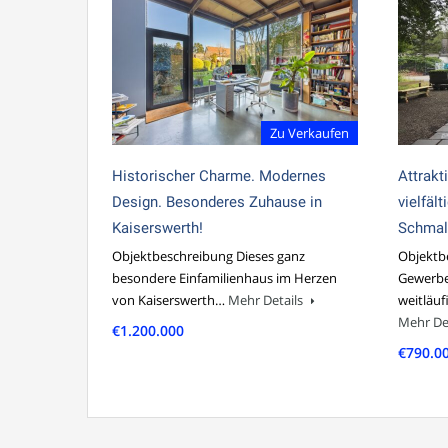
Zu Verkaufen
Historischer Charme. Modernes
Attrakt
Design. Besonderes Zuhause in
vielfäl
Kaiserswerth!
Schmal
Objektbeschreibung Dieses ganz
Objektbe
besondere Einfamilienhaus im Herzen
Gewerbe
von Kaiserswerth…
Mehr Details
weitläu
Mehr De
€1.200.000
€790.0