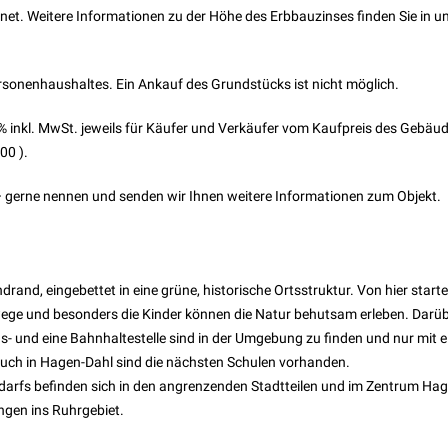
et. Weitere Informationen zu der Höhe des Erbbauzinses finden Sie in 
Personenhaushaltes. Ein Ankauf des Grundstücks ist nicht möglich.
% inkl. MwSt. jeweils für Käufer und Verkäufer vom Kaufpreis des Gebäu
0 ).
– gerne nennen und senden wir Ihnen weitere Informationen zum Objekt.
and, eingebettet in eine grüne, historische Ortsstruktur. Von hier start
ge und besonders die Kinder können die Natur behutsam erleben. Darü
Bus- und eine Bahnhaltestelle sind in der Umgebung zu finden und nur mit 
ch in Hagen-Dahl sind die nächsten Schulen vorhanden.
darfs befinden sich in den angrenzenden Stadtteilen und im Zentrum Ha
ungen ins Ruhrgebiet.