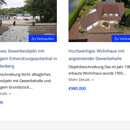
Zu Verkaufen
Zu Verka
ives Gewerbeobjekt mit
Hochwertiges Wohnhaus mit
tigem Entwicklungspotential in
angrenzender Gewerbehalle
lenberg
Objektbeschreibung Das im Jahr 19
erbaute Wohnhaus wurde 1993…
schreibung Nicht alltägliches
Mehr Details
objekt mit Gewerbehalle und
figem Grundstück.…
€980.000
tails
00