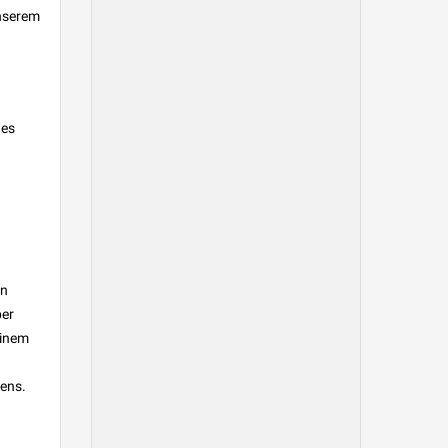
unserem
des
en
ber
einem
gens.