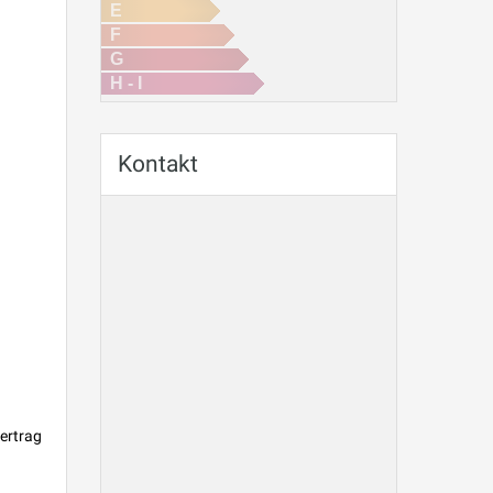
E
F
G
H - I
Kontakt
ertrag