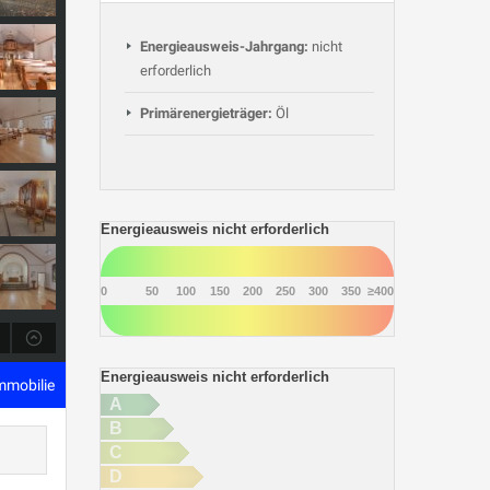
Energieausweis-Jahrgang:
nicht
erforderlich
Primärenergieträger:
Öl
Energieausweis nicht erforderlich
0
50
100
150
200
250
300
350
≥400
Energieausweis nicht erforderlich
Immobilie
A
B
C
D