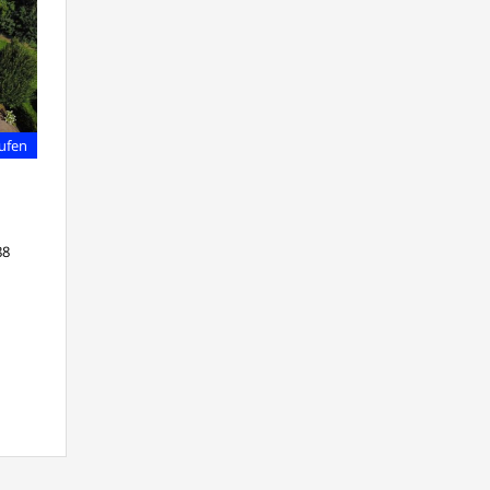
ufen
88