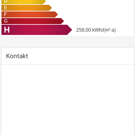
D
E
F
G
H
258,00
kWh/(m²·a)
Kontakt