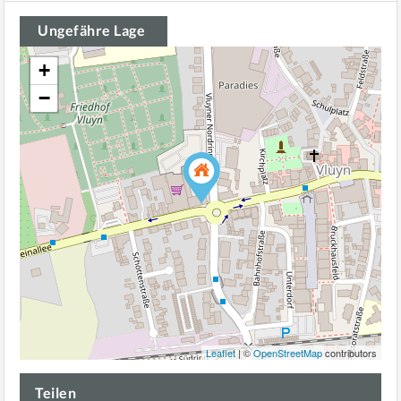
Ungefähre Lage
+
−
Leaflet
| ©
OpenStreetMap
contributors
Teilen