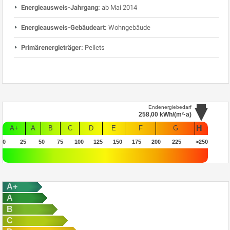
Energieausweis-Jahrgang:
ab Mai 2014
Energieausweis-Gebäudeart:
Wohngebäude
Primärenergieträger:
Pellets
Endenergiebedarf
258,00
kWh/(m²·a)
H
A+
A
B
C
D
E
F
G
0
25
50
75
100
125
150
175
200
225
>250
A+
A
B
C