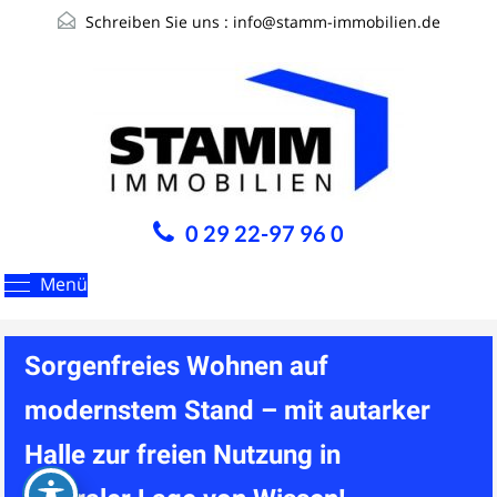
Schreiben Sie uns :
info@stamm-immobilien.de
0 29 22-97 96 0
Menü
Sorgenfreies Wohnen auf
modernstem Stand – mit autarker
Halle zur freien Nutzung in