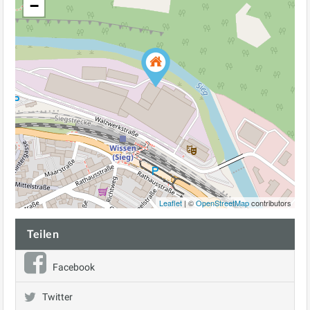
−
Leaflet
| ©
OpenStreetMap
contributors
Teilen
Facebook
Twitter