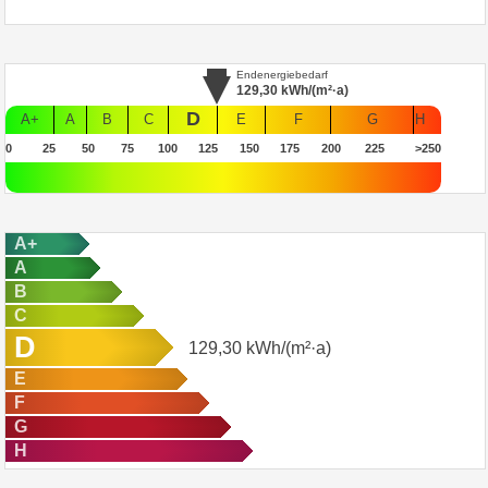
Endenergiebedarf
129,30
kWh/(m²·a)
D
A+
A
B
C
E
F
G
H
0
25
50
75
100
125
150
175
200
225
>250
A+
A
B
C
D
129,30
kWh/(m²·a)
E
F
G
H