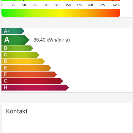
0
25
50
75
100
125
150
175
200
225
>250
A+
A
36,40
kWh/(m²·a)
B
C
D
E
F
G
H
Kontakt