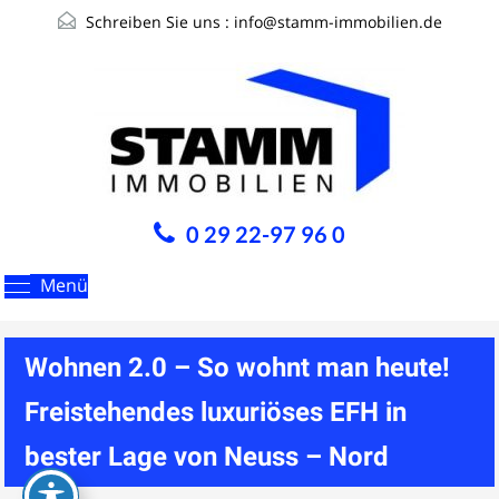
Schreiben Sie uns :
info@stamm-immobilien.de
0 29 22-97 96 0
Menü
Wohnen 2.0 – So wohnt man heute!
Freistehendes luxuriöses EFH in
bester Lage von Neuss – Nord