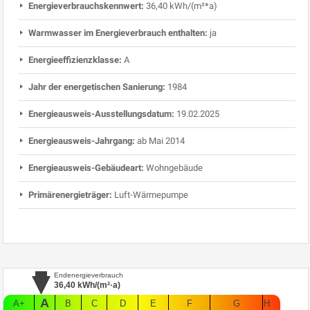
Energieverbrauchskennwert:
36,40 kWh/(m²*a)
Warmwasser im Energieverbrauch enthalten:
ja
Energieeffizienzklasse:
A
Jahr der energetischen Sanierung:
1984
Energieausweis-Ausstellungsdatum:
19.02.2025
Energieausweis-Jahrgang:
ab Mai 2014
Energieausweis-Gebäudeart:
Wohngebäude
Primärenergieträger:
Luft-Wärmepumpe
Endenergieverbrauch
36,40
kWh/(m²·a)
A
A+
B
C
D
E
F
G
H