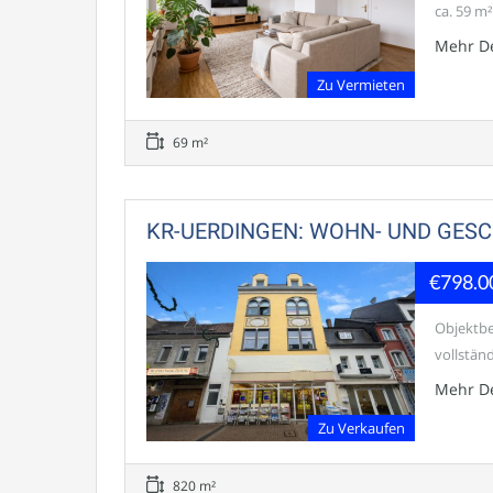
ca. 59 m²
Mehr De
Zu Vermieten
69 m²
KR-UERDINGEN: WOHN- UND GESC
€798.0
Objektbe
vollstän
Mehr De
Zu Verkaufen
820 m²