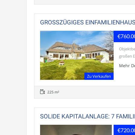
GROSSZÜGIGES EINFAMILIENHAUS
€760.0
Objektbe
großen E
Mehr De
Zu Verkaufen
225 m²
SOLIDE KAPITALANLAGE: 7 FAMIL
€720.0