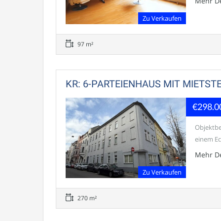
Mehr De
Zu Verkaufen
97 m²
KR: 6-PARTEIENHAUS MIT MIETS
€298.0
Objektbe
einem Ec
Mehr De
Zu Verkaufen
270 m²