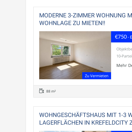
MODERNE 3-ZIMMER WOHNUNG MI
WOHNLAGE ZU MIETEN!!
€750
- 
Objektbe
10-Parte
Mehr De
Zu Vermieten
88 m²
WOHNGESCHÄFTSHAUS MIT 1-3 W
LAGERFLÄCHEN IN KREFELDCITY 