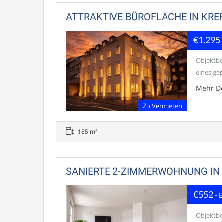
ATTRAKTIVE BÜROFLÄCHE IN KREF
€1.295
Objektbe
eines ge
Mehr De
Zu Vermieten
185 m²
SANIERTE 2-ZIMMERWOHNUNG IN 
€552
- 
Objektb