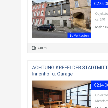
€275.0
Objektbe
ca. 240 m
Mehr De
Zu Verkaufen
248 m²
ACHTUNG KREFELDER STADTMITTE P
Innenhof u. Garage
€214.0
Objektbe
Mehrfami