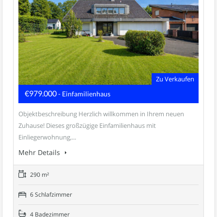
Zu Verkaufen
€979.000
- Einfamilienhaus
Objektbeschreibung Herzlich willkommen in Ihrem neuen
Zuhause! Dieses großzügige Einfamilienhaus mit
Einliegerwohnung,...
Mehr Details
290 m²
6 Schlafzimmer
4 Badezimmer