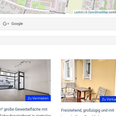
Leaflet
| ©
OpenStreetMap
contri
Google
Zu Vermieten
Zu Verka
m² große Gewerbefläche mit
Freistehend, großzügig und mit
Schaufensterfront in zentraler