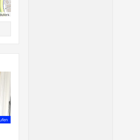
butors
ufen