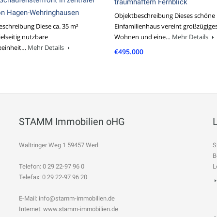
traumhaftem Fernblick
on Hagen-Wehringhausen
Objektbeschreibung Dieses schöne
schreibung Diese ca. 35 m²
Einfamilienhaus vereint großzügige
ielseitig nutzbare
Wohnen und eine…
Mehr Details
einheit…
Mehr Details
€495.000
STAMM Immobilien oHG
Waltringer Weg 1 59457 Werl
S
B
Telefon: 0 29 22-97 96 0
L
Telefax: 0 29 22-97 96 20
E-Mail:
info@stamm-immobilien.de
Internet: www.stamm-immobilien.de