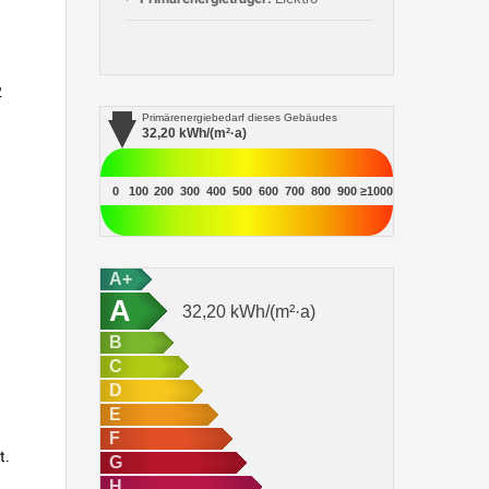
2
Primärenergiebedarf
dieses Gebäudes
32,20
kWh/(m²·a)
0
100
200
300
400
500
600
700
800
900
≥1000
A+
A
32,20
kWh/(m²·a)
B
C
D
E
F
t.
G
H