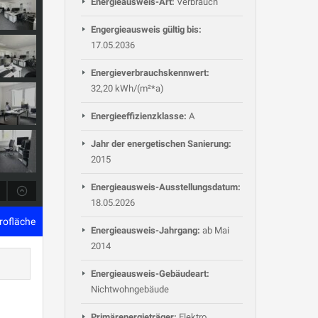
Energieausweis-Art:
Verbrauch
Engergieausweis gültig bis:
17.05.2036
Energieverbrauchskennwert:
32,20 kWh/(m²*a)
Energieeffizienzklasse:
A
Jahr der energetischen Sanierung:
2015
Energieausweis-Ausstellungsdatum:
18.05.2026
rofläche
Energieausweis-Jahrgang:
ab Mai
2014
Energieausweis-Gebäudeart:
Nichtwohngebäude
Primärenergieträger:
Elektro