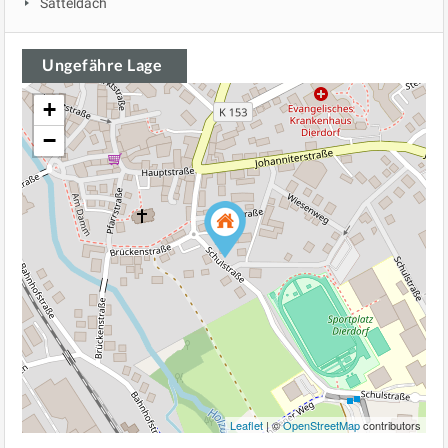
Satteldach
Ungefähre Lage
+
−
Leaflet
| ©
OpenStreetMap
contributors