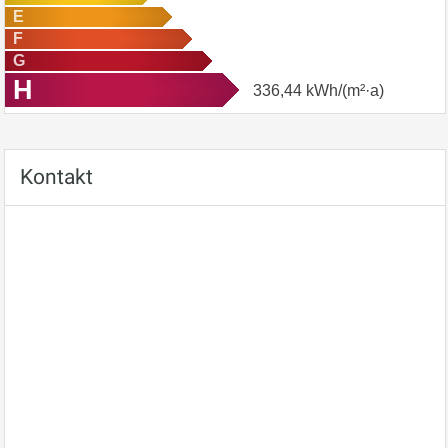
E
F
G
H
336,44
kWh/(m²·a)
Kontakt