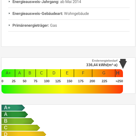
Energieausweis-Jahrgang:
ab Mai 2014
Energieausweis-Gebäudeart:
Wohngebäude
Primärenergieträger:
Gas
Endenergiebedarf
336,44
kWh/(m²·a)
H
A+
A
B
C
D
E
F
G
0
25
50
75
100
125
150
175
200
225
>250
A+
A
B
C
D