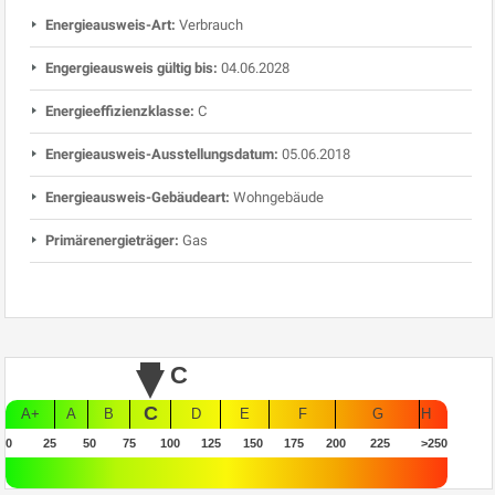
Energieausweis-Art:
Verbrauch
Engergieausweis gültig bis:
04.06.2028
Energieeffizienzklasse:
C
Energieausweis-Ausstellungsdatum:
05.06.2018
Energieausweis-Gebäudeart:
Wohngebäude
Primärenergieträger:
Gas
C
C
A+
A
B
D
E
F
G
H
0
25
50
75
100
125
150
175
200
225
>250