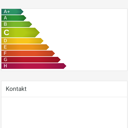
A+
A
B
C
D
E
F
G
H
Kontakt